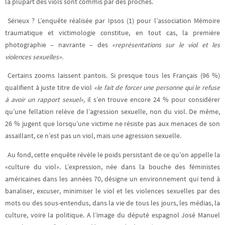
la plupart des viols sont commis par des proches.
Sérieux ? L’enquête réalisée par Ipsos (1) pour l’association Mémoire
traumatique et victimologie constitue, en tout cas, la première
photographie – navrante – des
«représentations sur le viol et les
violences sexuelles».
Certains zooms laissent pantois. Si presque tous les Français (96 %)
qualifient à juste titre de viol
«le fait de forcer une personne qui le refuse
à avoir un rapport sexuel»,
il s’en trouve encore 24 % pour considérer
qu’une fellation relève de l’agression sexuelle, non du viol. De même,
26 % jugent que lorsqu’une victime ne résiste pas aux menaces de son
assaillant, ce n’est pas un viol, mais une agression sexuelle.
Au fond, cette enquête révèle le poids persistant de ce qu’on appelle la
«culture du viol». L’expression, née dans la bouche des féministes
américaines dans les années 70, désigne un environnement qui tend à
banaliser, excuser, minimiser le viol et les violences sexuelles par des
mots ou des sous-entendus, dans la vie de tous les jours, les médias, la
culture, voire la politique. A l’image du député espagnol José Manuel