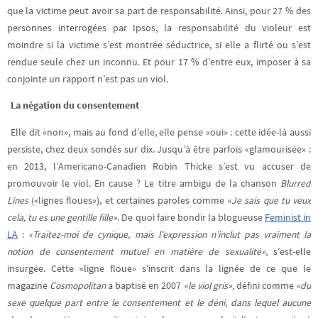
que la victime peut avoir sa part de responsabilité. Ainsi, pour 27 % des
personnes interrogées par Ipsos, la responsabilité du violeur est
moindre si la victime s’est montrée séductrice, si elle a flirté ou s’est
rendue seule chez un inconnu. Et pour 17 % d’entre eux, imposer à sa
conjointe un rapport n’est pas un viol.
La négation du consentement
Elle dit «non», mais au fond d’elle, elle pense «oui» : cette idée-là aussi
persiste, chez deux sondés sur dix. Jusqu’à être parfois «glamourisée» :
en 2013, l’Americano-Canadien Robin Thicke s’est vu accuser de
promouvoir le viol. En cause ? Le titre ambigu de la chanson
Blurred
Lines
(«lignes floues»), et certaines paroles comme
«Je sais que tu veux
cela, tu es une gentille fille».
De quoi faire bondir la blogueuse
Feminist in
LA
:
«Traitez-moi de cynique, mais l’expression n’inclut pas vraiment la
notion de consentement mutuel en matière de sexualité»,
s’est-elle
insurgée. Cette «ligne floue» s’inscrit dans la lignée de ce que le
magazine
Cosmopolitan
a baptisé en 2007
«le viol gris»,
défini comme
«du
sexe quelque part entre le consentement et le déni, dans lequel aucune