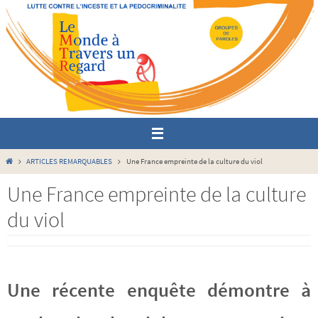
Passer
vers
le
contenu
Home
ARTICLES REMARQUABLES
Une France empreinte de la culture du viol
Une France empreinte de la culture
du viol
Une récente enquête démontre à