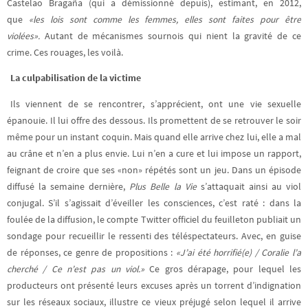
Castelao Bragaña (qui a démissionné depuis), estimant, en 2012,
que
«les lois sont comme les femmes, elles sont faites pour être
violées».
Autant de mécanismes sournois qui nient la gravité de ce
crime. Ces rouages, les voilà.
La culpabilisation de la victime
Ils viennent de se rencontrer, s’apprécient, ont une vie sexuelle
épanouie. Il lui offre des dessous. Ils promettent de se retrouver le soir
même pour un instant coquin. Mais quand elle arrive chez lui, elle a mal
au crâne et n’en a plus envie. Lui n’en a cure et lui impose un rapport,
feignant de croire que ses «non» répétés sont un jeu. Dans un épisode
diffusé la semaine dernière,
Plus Belle la Vie
s’attaquait ainsi au viol
conjugal. S’il s’agissait d’éveiller les consciences, c’est raté : dans la
foulée de la diffusion, le compte Twitter officiel du feuilleton publiait un
sondage pour recueillir le ressenti des téléspectateurs. Avec, en guise
de réponses, ce genre de propositions :
«J’ai été horrifié(e) / Coralie l’a
cherché / Ce n’est pas un viol.»
Ce gros dérapage, pour lequel les
producteurs ont présenté leurs excuses après un torrent d’indignation
sur les réseaux sociaux, illustre ce vieux préjugé selon lequel il arrive