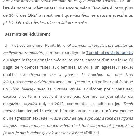
des deux parties ne serait certaine de ce que voudrait l’autre»,
suscitant
l’ire de nombreux féministes. Pire encore, selon l’enquête d’Ipsos, plus
de 30 % des 18-24 ans estiment que
«les femmes peuvent prendre du
plaisir à être forcées lors d’une relation sexuelle».
Des mots qui édulcorent
Un viol est un crime. Point. Et
«mal nommer un objet, c’est ajouter au
malheur de ce monde»,
comme le souligne le
Tumblr «Les Mots tuent»
,
qui aligne la façon dont les médias, souvent, baissent d’un ton lorsqu’il
s’agit de violences faites aux femmes. Et voilà un agresseur sexuel
qualifié de
«tripoteur qui a poussé le bouchon un peu trop
loin»,
un
«homme qui dérape»
avec une lycéenne, un policier qui évoque
un
«bon feeling»
avec sa victime violée. Edulcorer pour banaliser,
excuser : certains n’essaient même pas. Comme ce journaliste du
magazine
Joystick
qui, en 2012, commentait la suite du jeu
Tomb
Raider
dans lequel la célèbre héroïne virtuelle Lara Croft est victime
d’une agression sexuelle :
«Faire subir de tels supplices à l’une des figures
les plus emblématiques du jeu vidéo, c’est tout simplement génial. Et si
j’osais, je dirais même que c’est assez excitant.»
Edifiant.