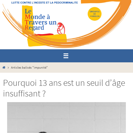
Passer
vers
le
contenu
Home
Articles balisés "impunité"
Pourquoi 13 ans est un seuil d’âge
insuffisant ?