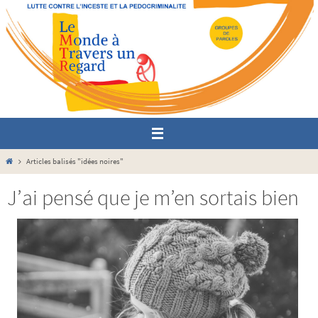
Passer
vers
le
contenu
Home
Articles balisés "idées noires"
J’ai pensé que je m’en sortais bien