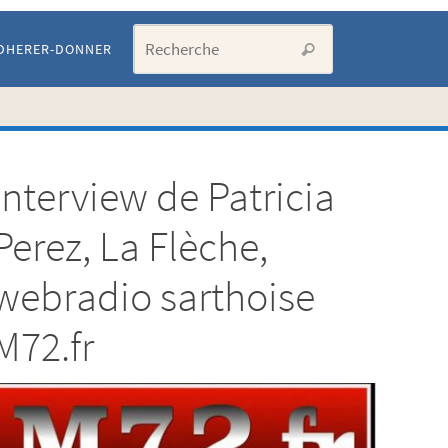
Search for:
DHERER-DONNER
Recherche
Interview de Patricia
Artic
Perez, La Flèche,
les p
webradio sarthoise
M72.fr
cons
LISTE
DE