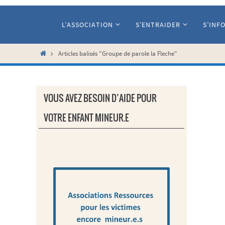
Passer
vers
L’ASSOCIATION
S’ENTRAIDER
S’INF
le
contenu
Home
Articles balisés "Groupe de parole la Fleche"
VOUS AVEZ BESOIN D’AIDE POUR
VOTRE ENFANT MINEUR.E