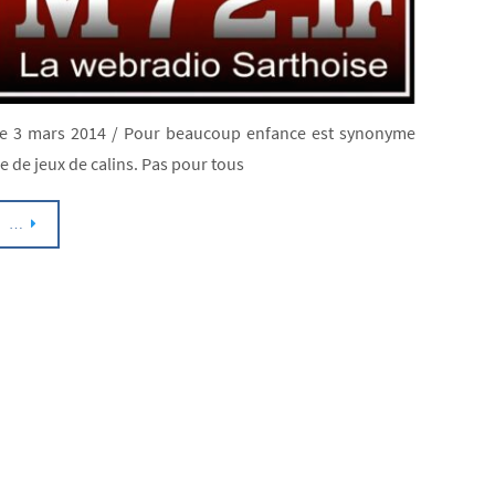
CONS
de
l’ince
Cons
e 3 mars 2014 / Pour beaucoup enfance est synonyme
sur
e de jeux de calins. Pas pour tous
la
vie
…
conju
des
victi
à
l’âge
adult
Lien
entre