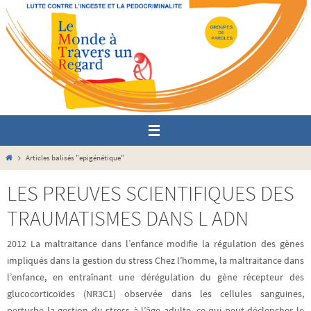
Passer
vers
le
contenu
Home
Articles balisés "epigénétique"
LES PREUVES SCIENTIFIQUES DES
TRAUMATISMES DANS L ADN
2012 La maltraitance dans l’enfance modifie la régulation des gènes
impliqués dans la gestion du stress Chez l’homme, la maltraitance dans
l’enfance, en entraînant une dérégulation du gène récepteur des
glucocorticoïdes (NR3C1) observée dans les cellules sanguines,
perturbe la gestion du stress à l’âge adulte, ce qui peut déclencher le