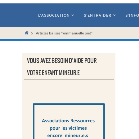
Passer
vers
L’ASSOCIATION
S’ENTRAIDER
S’INF
le
contenu
Home
Articles balisés "emmanuelle piet"
VOUS AVEZ BESOIN D’AIDE POUR
VOTRE ENFANT MINEUR.E