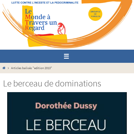
Passer
vers
le
contenu
Home
Articles balisés "edition 2013"
Le berceau de dominations