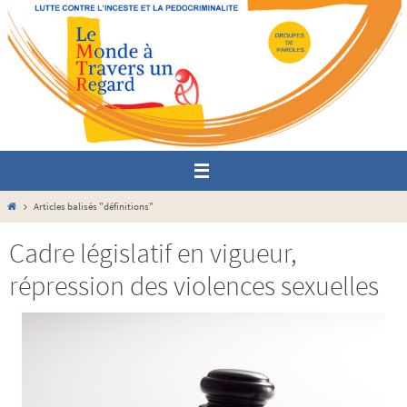
Passer
vers
le
contenu
Home
Articles balisés "définitions"
Cadre législatif en vigueur,
répression des violences sexuelles