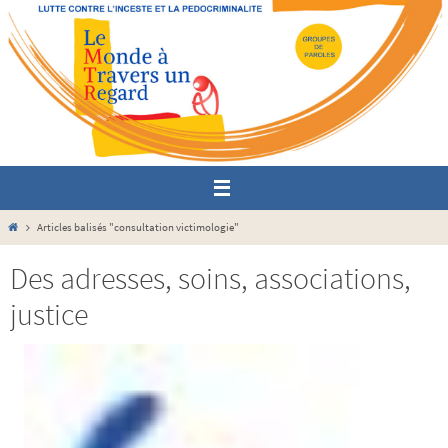
Passer
vers
le
contenu
Home
Articles balisés "consultation victimologie"
Des adresses, soins, associations,
justice