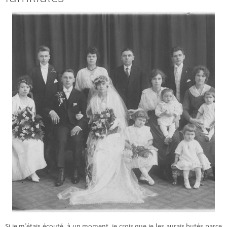
Si je m’étais écouté, à un moment, je crois que je les aurais butés parce