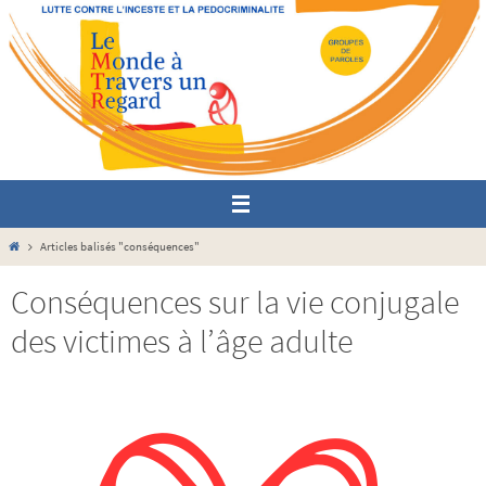
Passer
vers
le
contenu
Home
Articles balisés "conséquences"
Conséquences sur la vie conjugale
des victimes à l’âge adulte