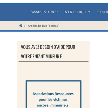
Passer
vers
L’ASSOCIATION
S’ENTRAIDER
S’INF
le
contenu
Home
Articles balisés "assises"
VOUS AVEZ BESOIN D’AIDE POUR
VOTRE ENFANT MINEUR.E