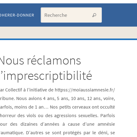
Search for:
DHERER-DONNER
Recherche
Nous réclamons
Artic
l’imprescriptibilité
les p
ar Collectif à l’initiative de httpss://moiaussiamnesie.fr/
ribune. Nous avions 4 ans, 5 ans, 10 ans, 12 ans, voire,
cons
arfois, moins de 1 an… Nos petits cerveaux ont occulté
’horreur des viols ou des agressions sexuelles. Parfois
LISTE
our des dizaines d’années à cause d’une amnésie
DE
raumatique. D’autres se sont protégés par le déni, se