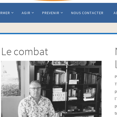
ORMER
AGIR
PREVENIR
NOUS CONTACTER
A
Le combat
P
T
p
l
p
t