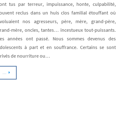
CONS
ont tus par terreur, impuissance, honte, culpabilité,
de
ouvent reclus dans un huis clos familial étouffant où
l’ince
voluaient nos agresseurs, père, mère, grand-père,
Cons
rand-mère, oncles, tantes… incestueux tout-puissants.
sur
es années ont passé. Nous sommes devenus des
dolescents à part et en souffrance. Certains se sont
la
rivés de nourriture ou…
vie
conju
…
des
victi
à
l’âge
adult
Lien
entre