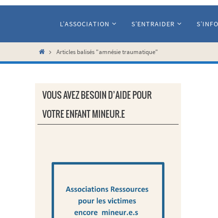
Passer
vers
L’ASSOCIATION
S’ENTRAIDER
S’INF
le
contenu
Home
Articles balisés "amnésie traumatique"
VOUS AVEZ BESOIN D’AIDE POUR
VOTRE ENFANT MINEUR.E