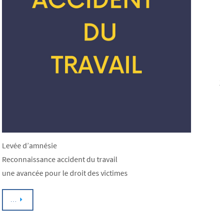
Levée d’amnésie
Reconnaissance accident du travail
une avancée pour le droit des victimes
…