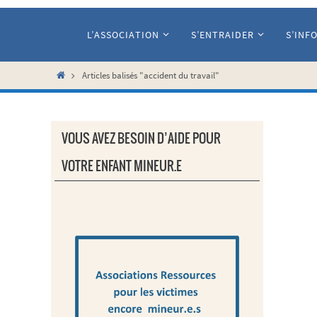
Passer
vers
L’ASSOCIATION
S’ENTRAIDER
S’INF
le
contenu
Home
Articles balisés "accident du travail"
VOUS AVEZ BESOIN D’AIDE POUR
VOTRE ENFANT MINEUR.E