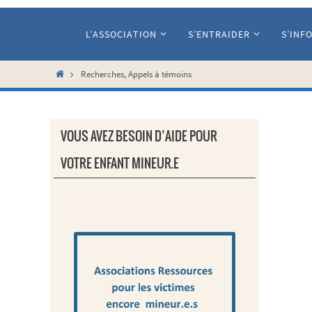
Passer
vers
L’ASSOCIATION
S’ENTRAIDER
S’INF
le
contenu
Home
Recherches, Appels à témoins
VOUS AVEZ BESOIN D’AIDE POUR
VOTRE ENFANT MINEUR.E