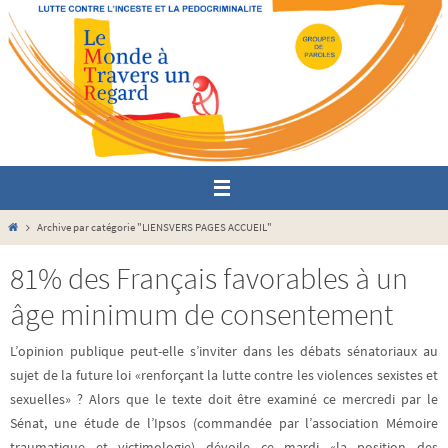
Passer
vers
le
contenu
Home
Archive par catégorie "LIENSVERS PAGES ACCUEIL"
81% des Français favorables à un
âge minimum de consentement
L’opinion publique peut-elle s’inviter dans les débats sénatoriaux au
sujet de la future loi «renforçant la lutte contre les violences sexistes et
sexuelles» ? Alors que le texte doit être examiné ce mercredi par le
Sénat, une étude de l’Ipsos (commandée par l’association Mémoire
traumatique et victimologie) dévoile ce mardi «la position des