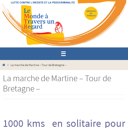
Passer
vers
le
contenu
Home
La marche de Martine – Tour de Bretagne –
La marche de Martine – Tour de
Bretagne –
1000 kms en solitaire pour