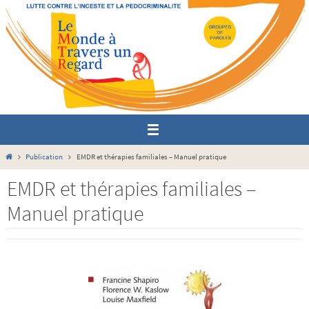
Passer
vers
le
contenu
Home
Publication
EMDR et thérapies familiales – Manuel pratique
EMDR et thérapies familiales –
Manuel pratique