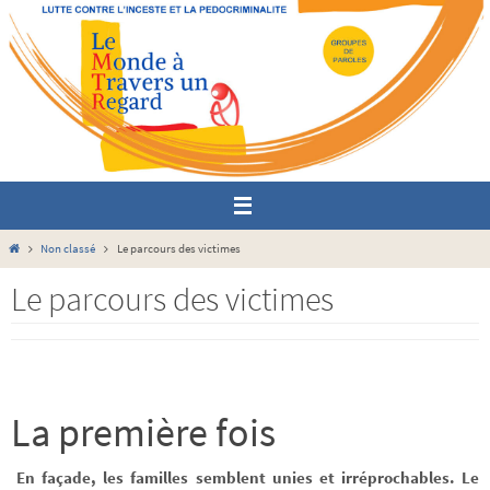
Passer
vers
le
contenu
Home
Non classé
Le parcours des victimes
Le parcours des victimes
La première fois
En façade, les familles semblent unies et irréprochables. Le