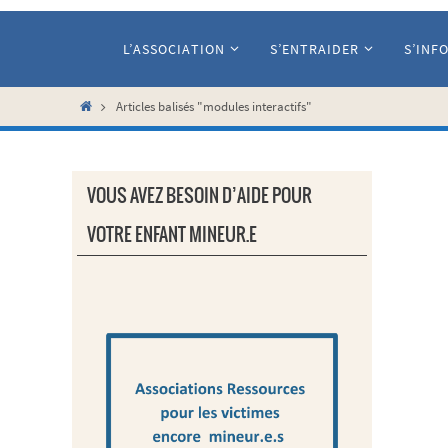
Passer
vers
L’ASSOCIATION
S’ENTRAIDER
S’INF
le
contenu
Home
Articles balisés "modules interactifs"
VOUS AVEZ BESOIN D’AIDE POUR
VOTRE ENFANT MINEUR.E