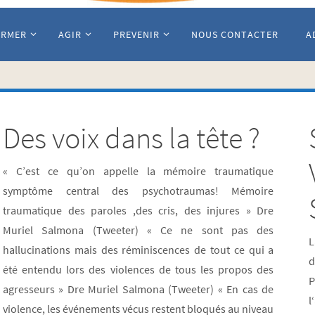
ORMER
AGIR
PREVENIR
NOUS CONTACTER
A
Des voix dans la tête ?
« C’est ce qu’on appelle la mémoire traumatique
symptôme central des psychotraumas! Mémoire
traumatique des paroles ,des cris, des injures » Dre
Muriel Salmona (Tweeter) « Ce ne sont pas des
L
hallucinations mais des réminiscences de tout ce qui a
d
été entendu lors des violences de tous les propos des
P
agresseurs » Dre Muriel Salmona (Tweeter) « En cas de
l
violence, les événements vécus restent bloqués au niveau