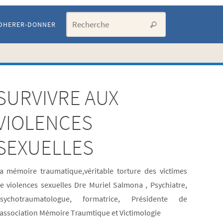
Search for:
DHERER-DONNER
Recherche
SURVIVRE AUX
Artic
VIOLENCES
les p
SEXUELLES
cons
a mémoire traumatique,véritable torture des victimes
e violences sexuelles Dre Muriel Salmona , Psychiatre,
LISTE
sychotraumatologue, formatrice, Présidente de
DE
‘association Mémoire Traumtique et Victimologie