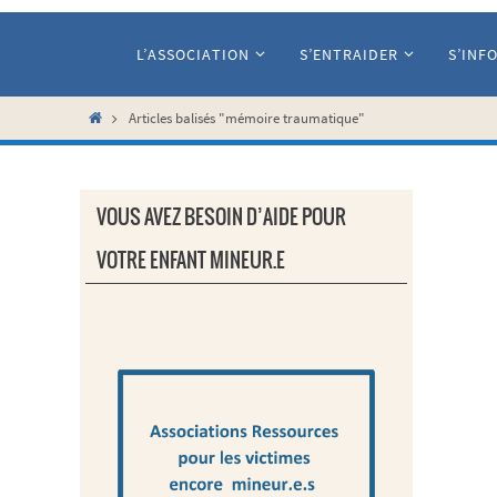
Passer
vers
L’ASSOCIATION
S’ENTRAIDER
S’INF
le
contenu
Home
Articles balisés "mémoire traumatique"
VOUS AVEZ BESOIN D’AIDE POUR
VOTRE ENFANT MINEUR.E