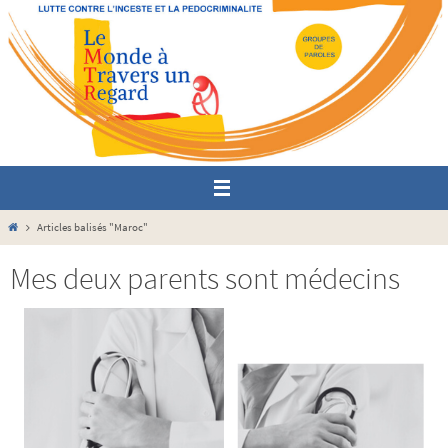
Passer
vers
le
contenu
Home
Articles balisés "Maroc"
Mes deux parents sont médecins