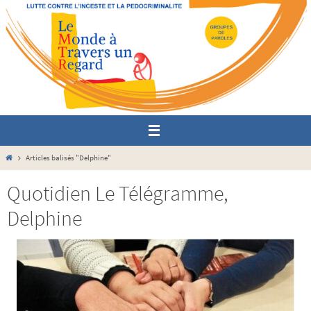
Passer
vers
le
contenu
Home
Articles balisés "Delphine"
Quotidien Le Télégramme,
Delphine