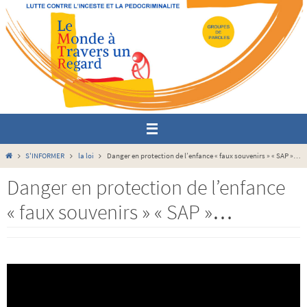
Passer
vers
le
contenu
Home
S'INFORMER
la loi
Danger en protection de l’enfance « faux souvenirs » « SAP »…
Danger en protection de l’enfance
« faux souvenirs » « SAP »…