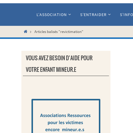
Passer
vers
L’ASSOCIATION
S’ENTRAIDER
S’INF
le
contenu
Home
Articles balisés "revictimation"
VOUS AVEZ BESOIN D’AIDE POUR
VOTRE ENFANT MINEUR.E