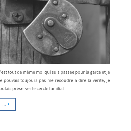
CONS
de
l’ince
Cons
sur
la
vie
conju
des
’est tout de même moi qui suis passée pour la garce et je
victi
e pouvais toujours pas me résoudre à dire la vérité, je
oulais préserver le cercle familial
à
l’âge
…
adult
Lien
entre