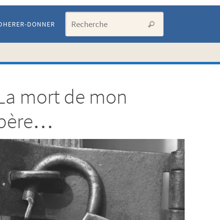
Search for:
DHERER-DONNER
Recherche
La mort de mon
Artic
père…
les p
cons
LISTE
DE