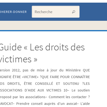
Search for:
DHERER-DONNER
Recherche
Guide « Les droits des
Artic
victimes »
les p
ersion 2012, pas de mise à jour du Ministère QUE
IGNIFIE ÊTRE «VICTIME» ?QUE FAIRE POUR CONNAÎTRE
cons
OS DROITS, ÊTRE CONSEILLÉ ET SOUTENU ?LES
SSOCIATIONS D’AIDE AUX VICTIMES 10– Le soutien
LISTE
roposé par les associations– Comment les contacter ?
DE
’AVOCAT– Prendre conseil auprès d’un avocat– L’aide