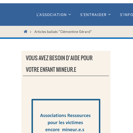
Passer
vers
L’ASSOCIATION
S’ENTRAIDER
S’INF
le
contenu
Home
Articles balisés "Clémentine Gérard"
VOUS AVEZ BESOIN D’AIDE POUR
VOTRE ENFANT MINEUR.E