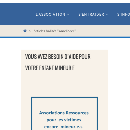
Passer
vers
L’ASSOCIATION
S’ENTRAIDER
S’INF
le
contenu
Home
Articles balisés "ameliorer"
VOUS AVEZ BESOIN D’AIDE POUR
VOTRE ENFANT MINEUR.E