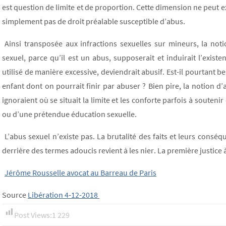
est question de limite et de proportion. Cette dimension ne peut ex
simplement pas de droit préalable susceptible d’abus.
Ainsi transposée aux infractions sexuelles sur mineurs, la noti
sexuel, parce qu’il est un abus, supposerait et induirait l’exis
utilisé de manière excessive, deviendrait abusif. Est-il pourtant b
enfant dont on pourrait finir par abuser ? Bien pire, la notion d’a
ignoraient où se situait la limite et les conforte parfois à soutenir
ou d’une prétendue éducation sexuelle.
L’abus sexuel n’existe pas. La brutalité des faits et leurs consé
derrière des termes adoucis revient à les nier. La première justice à
Jérôme Rousselle avocat au Barreau de Paris
Source
Libération 4-12-2018
Post Views:
1 229