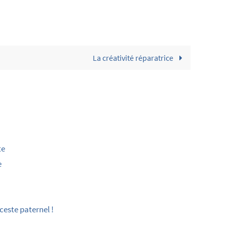
La créativité réparatrice
te
e
ceste paternel !