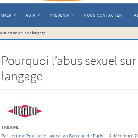
ORMER
AGIR
PREVENIR
NOUS CONTACTER
A
neur est un abus de langage
Pourquoi l’abus sexuel sur
langage
TRIBUNE
Par
Jérôme Rousselle, avocat au Barreau de Paris
—
4 décembre 20