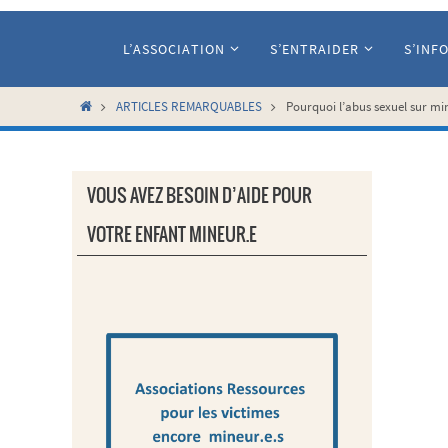
Passer
vers
L’ASSOCIATION
S’ENTRAIDER
S’INF
le
contenu
Home
ARTICLES REMARQUABLES
Pourquoi l’abus sexuel sur mi
VOUS AVEZ BESOIN D’AIDE POUR
VOTRE ENFANT MINEUR.E