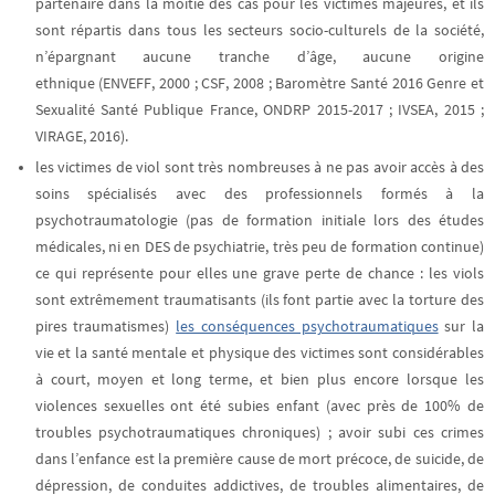
partenaire dans la moitié des cas pour les victimes majeures, et ils
sont répartis dans tous les secteurs socio-culturels de la société,
n’épargnant aucune tranche d’âge, aucune origine
ethnique (ENVEFF, 2000 ; CSF, 2008 ; Baromètre Santé 2016 Genre et
Sexualité Santé Publique France, ONDRP 2015-2017 ; IVSEA, 2015 ;
VIRAGE, 2016).
les victimes de viol sont très nombreuses à ne pas avoir accès à des
soins spécialisés avec des professionnels formés à la
psychotraumatologie (pas de formation initiale lors des études
médicales, ni en DES de psychiatrie, très peu de formation continue)
ce qui représente pour elles une grave perte de chance
: les viols
sont extrêmement traumatisants (ils font partie avec la torture des
pires traumatismes)
les conséquences psychotraumatiques
sur la
vie et la santé mentale et physique des victimes sont considérables
à court, moyen et long terme, et bien plus encore lorsque les
violences sexuelles ont été subies enfant (avec près de 100% de
troubles psychotraumatiques chroniques) ; avoir subi ces crimes
dans l’enfance est la première cause de mort précoce, de suicide, de
dépression, de conduites addictives, de troubles alimentaires, de