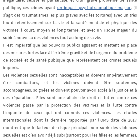
inégalitaire, sexiste et patriarcale, et d’un grave problème de santé
publique,
ces crimes ayant
un impact psychotraumatique majeur
, (il
s’agit des traumatismes les plus graves avec les tortures) avec un très
lourd retentissement sur la vie et la santé mentale et physique des
victimes à court, moyen et long terme, et avec un risque majeur du
subir à nouveau des violences tout au long de sa vie.
Il est impératif que les pouvoirs publics agissent et mettent en place
des mesures fortes face à l’extrême gravité et de l’urgence du problème
de société et de santé publique que représentent ces crimes sexuels
impunis.
Les violences sexuelles sont inacceptables et doivent impérativement
être combattues, et les victimes doivent être soutenues,
accompagnées, soignées et doivent pouvoir avoir accès à la justice et à
des réparations.
Elles sont une affaire de droit et lutter contre ces
violences passe par la protection des victimes et la lutte contre
l’impunité de ceux qui ont commis ces violences. Les études
internationales dont la dernière rapportée par l’OMS date de 2017
montrent que le facteur de risque principal pour subir des violences
sexuelles est d’en avoir déjà subi (surtout pour les filles et les femmes),