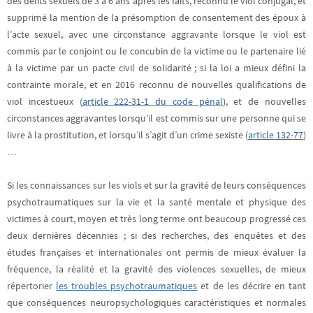
des délits sexuels de 3 à 6 ans après les faits, reconnu le viol conjugal, et
supprimé la mention de la présomption de consentement des époux à
l’acte sexuel, avec une circonstance aggravante lorsque le viol est
commis par le conjoint ou le concubin de la victime ou le partenaire lié
à la victime par un pacte civil de solidarité ; si la loi a mieux défini la
contrainte morale, et en 2016 reconnu de nouvelles qualifications de
viol incestueux (
article 222-31-1 du code pénal
), et de nouvelles
circonstances aggravantes lorsqu’il est commis sur une personne qui se
livre à la prostitution, et lorsqu’il s’agit d’un crime sexiste (
article 132-77
)
…
Si les connaissances sur les viols et sur la gravité de leurs conséquences
psychotraumatiques sur la vie et la santé mentale et physique des
victimes à court, moyen et très long terme ont beaucoup progressé ces
deux dernières décennies ; s
i des recherches, des enquêtes et des
études françaises et internationales ont permis de mieux évaluer la
fréquence, la réalité et la gravité des violences sexuelles, de mieux
répertorier
les troubles psychotraumatiques
et de les décrire en tant
que conséquences neuropsychologiques caractéristiques et normales