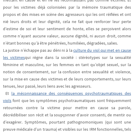
mettant en cause et en ne les reconnaissant pas comme victimes. Et
pour les victimes déjà colonisées par la mémoire traumatique des
propos et des mises en scène des agresseurs qui les ont réifiées et ont
nié leurs droits et leur dignité, cela ne fait que renforcer leur perte
d’estime de soi et leur sentiment de honte, elles se perçoivent alors
comme n’ayant aucune valeur, aucune dignité, ni aucun droit, comme
n’étant bonnes qu’à être pénétrées, humiliées, dégradées, salies.
La justice n’échappe pas au
déni ni à la
culture du viol qui met en cause
les victimes
qui règne dans la société : stéréotypes sur la sexualité
féminine et masculine, sur les femmes en tant qu’objet sexuel, sur la
notion de consentement, sur la confusion entre sexualité et violence,
sur la mise en cause des victimes et de leurs comportements, sur leurs
tenues, leur passé, leurs liens avec les agresseurs.
Et
la méconnaissance des conséquences psychotraumatiques des
viols
font que les symptômes psychotraumatiques sont fréquemment
retournées contre la victime pour mettre en cause sa parole,
décrédibiliser son récit et la soupçonner d’avoir consenti, de mentir ou
d’exagérer
. Symptômes, pourtant pathognomoniques (qui sont une
preuve médicale d’un trauma) et visibles sur les IRM fonctionnelles, tels