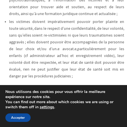
psychotraumatiques
, à l’information des victimes et à leur
orientation pour trouver aide et soutien,
au respect de leurs
droits
,
ainsi qu’à une formation juridique continue et actualisée ;
les victimes doivent impérativement pouvoir porter plainte en
toute sécurité,
dans le respect d’une confidentialité, de leur volonté,
sans qu’elles soient re-victimisées ni que leurs traumatismes soient
aggravés ; elles doivent pouvoir être accompagnées de la personne
de leur choix et/ou d’un.e avocat.e,particulièrement pour les
enfants (cf administrateur ad’hoc et enregistrement vidéo), leur
volonté doit être respectée, et leur état de santé doit pouvoir être
évalué, rien ne peut justifier que leur état de santé soit mis en
danger par les procédures judiciaires ;
VII – Améliorer les lois et les procédures judiciaires :
Nous utilisons des cookies pour vous offrir la meilleure
Sur les 10% de plaintes, 70% sont classées sans suite pour les victimes,
expérience sur notre site.
15 à 20% sont déqualifiées et seules 10% aboutissent à un jugement en
You can find out more about which cookies we are using or
switch them off in
settings
.
cour d’assises. 81% des victimes de violences sexuelles ayant porté
plainte déclarent avoir le sentiment de n’avoir pas été reconnues par la
Accepter
justice (ONDRP 2010-2015, V. Le Goaziou, 2016, infestât justice 2018,