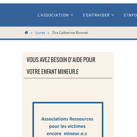
Passer
vers
L’ASSOCIATION
S’ENTRAIDER
S’INF
le
contenu
Home
Livres
Dre Catherine Bonnet
VOUS AVEZ BESOIN D’AIDE POUR
VOTRE ENFANT MINEUR.E